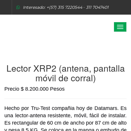
Interesado: +(57) 315 7220544
-
311 7047401
--
soporte@ganaderosg.com
Menu
WhatsApp:
+(57) 311 7047401 -
317 6493229
Lector XRP2 (antena, pantalla
móvil de corral)
Precio $ 8.200.000 Pesos
Hecho por Tru-Test compañia hoy de Datamars. Es
una lector-antena resistente, móvil, fácil de instalar.
Es rectangular de 60 cm de ancho por 87 cm de alto
y pesa 8.5 KG. Se coloca en la manga o embudo de